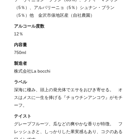
（5％）、アルバリーニョ（5％）シュナン・ブラン
（5％）他 金沢市俵地区産（自社農園）
アルコール度数
12％
内容量
750ml
製造者
株式会社La bocchi
ラベル
深海に棲み、頭上の発光体でエサをおびき寄せる。 オ
スはメスに一生を捧げる『チョウチンアンコウ』がモチ
ーフ。
テイスト
グレープフルーツ、瓜などの爽やかな香りが特徴。 フ
レッシュさと、しっかりした果実感もあり、コクのある