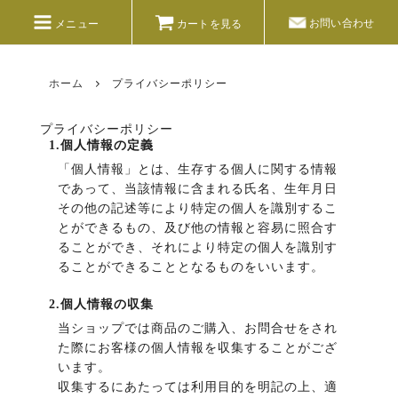
お問い合わせ
メニュー
カートを見る
No.1 ソーヴィニヨン・ブラン 2017
ホーム
プライバシーポリシー
製造本数：●●●本
白ワインのアートワークは水辺の生き物をモチ
プライバシーポリシー
1.個人情報の定義
ーフとしており、記念すべき最初のイラストは
「個人情報」とは、生存する個人に関する情報
「アンモナイト」。
であって、当該情報に含まれる氏名、生年月日
●●●●●●●●●●●●●●●●●●●●●●●●●●●●●●●●●●●●
その他の記述等により特定の個人を識別するこ
とができるもの、及び他の情報と容易に照合す
●●●●●●●●●●●●●●●●●●●●●●●●●●●●●●●●●●●
ることができ、それにより特定の個人を識別す
ることができることとなるものをいいます。
2.個人情報の収集
当ショップでは商品のご購入、お問合せをされ
た際にお客様の個人情報を収集することがござ
います。
収集するにあたっては利用目的を明記の上、適